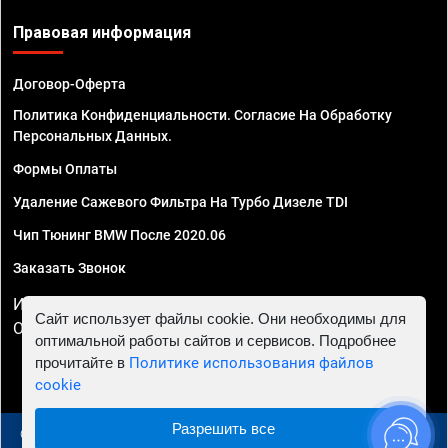
Правовая информация
Договор-Оферта
Политика Конфиденциальности. Согласие На Обработку
Персональных Данных.
Формы Оплаты
Удаление Сажевого Фильтра На Турбо Дизеле TDI
Чип Тюнинг BMW После 2020.06
Заказать Звонок
ИП Смирнов Георгий Павлович. ИНН 781302555843,
Сайт использует файлы cookie. Они необходимы для
ОГРНИП 324470400032610
оптимальной работы сайтов и сервисов. Подробнее
прочитайте в
Политике использования файлов
cookie
Разрешить все
© 2010 - 2026 Чип тюнинг в Москве и МО - Автосервис