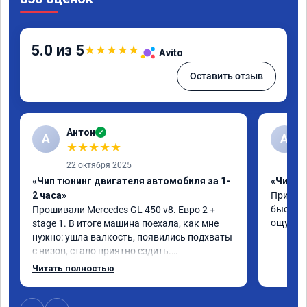
5.0 из 5
★
★
★
★
★
Avito
Оставить отзыв
Антон
✓
А
A
★
★
★
★
★
22 октября 2025
«Чип тюнинг двигателя автомобиля за 1-
«Чип тю
2 часа»
Приняли
быстро!
Прошивали Mercedes GL 450 v8. Евро 2 + 
ощутима
stage 1. В итоге машина поехала, как мне 
нужно: ушла валкость, появились подхваты 
с низов, стало приятно ездить.

Одни из лучших трат, в авто! 🔥
Читать полностью