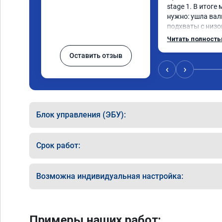
stage 1. В итоге
нужно: ушла вал
подхваты с низов
Одни из лучших т
Читать полност
Оставить отзыв
‹
›
Блок управления (ЭБУ):
Срок работ:
Возможна индивидуальная настройка:
Примеры наших работ: