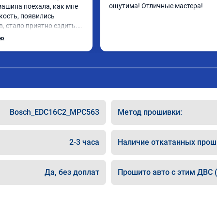
ощутима! Отличные мастера!
 машина поехала, как мне 
кость, появились 
, стало приятно ездить.

рат, в авто! 🔥
ью
Bosch_EDC16C2_MPC563
Метод прошивки:
2-3 часа
Наличие откатанных прош
Да, без доплат
Прошито авто с этим ДВС (