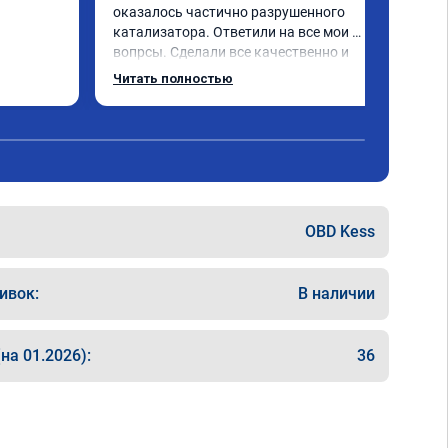
оказалось частично разрушенного 
катализатора. Ответили на все мои 
вопрсы. Сделали все качественно и 
несмотря на конец рабочего дня 
Читать полностью
задержались и все доделали. Рекомендую!
OBD Kess
ивок:
В наличии
на 01.2026):
36