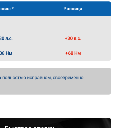
юнинг*
Разница
80 л.с.
+30 л.с.
08 Нм
+68 Нм
а полностью исправном, своевременно