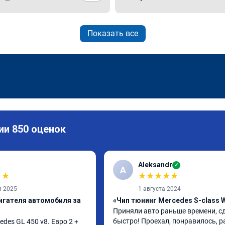
Показать все
ии 850 оценок
Aleksandr
✓
A
★
★
★
★
★
★
★
я 2025
1 августа 2024
игателя автомобиля за
«Чип тюнинг Mercedes S-class 
Приняли авто раньше времени, сд
быстро! Проехал, понравилось, р
es GL 450 v8. Евро 2 + 