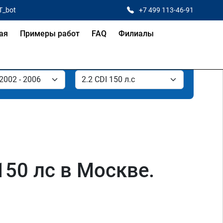
T_bot
+7 499 113-46-91
ая
Примеры работ
FAQ
Филиалы
150 лс в Москве.