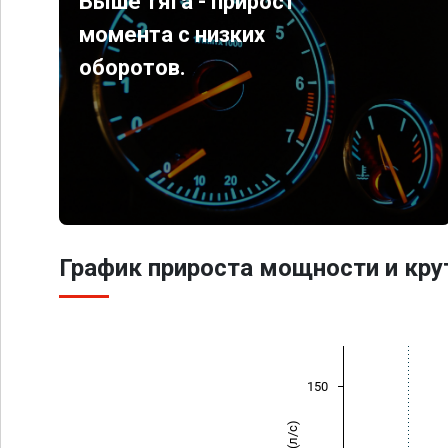
Выше тяга - прирост
момента с низких
оборотов.
График прироста мощности и кр
150