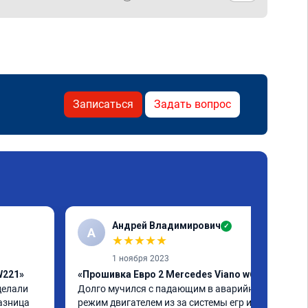
Записаться
Задать вопрос
Андрей Владимирович
✓
А
★
★
★
★
★
1 ноября 2023
W221»
«Прошивка Евро 2 Mercedes Viano w639»
елали 
Долго мучился с падающим в аварийный 
азница 
режим двигателем из за системы егр и как 