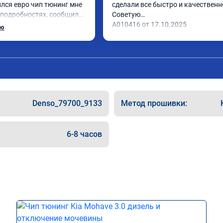
лся евро чип тюнинг мне 
сделали все быстро и качественно
 подробностях, сообщили 
Советую

 Приехал в назначенное 
А010416 от 17.10.2025
ью
 готово, разница ощутима 
сибо! дали гарантию и 
462 ,знают своё дело 
Denso_79700_9133
Метод прошивки:
6-8 часов