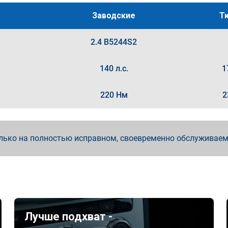
Заводские
Т
2.4 B5244S2
140 л.с.
1
220 Нм
2
лько на полностью исправном, своевременно обслуживае
Лучше подхват -