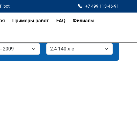
T_bot
+7 499 113-46-91
ая
Примеры работ
FAQ
Филиалы