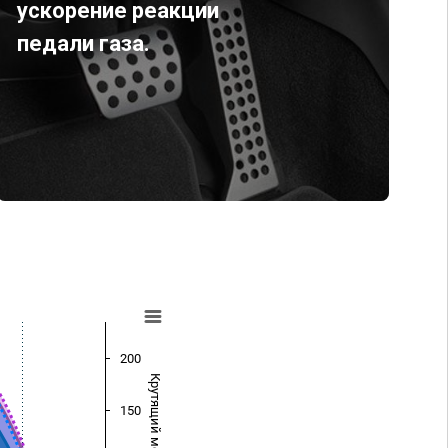
ускорение реакции
педали газа.
200
Крутящий момент (Нм)
150