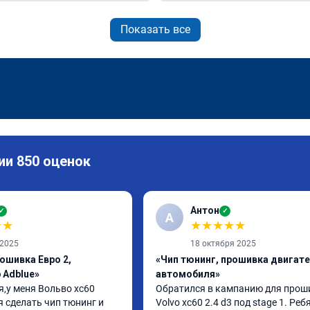
Показать все
ии 850 оценок
Антон
✓
✓
А
★
★
★
★
★
★
★
 2025
18 октября 2025
ошивка Евро 2,
«Чип тюнинг, прошивка двигат
 Adblue»
автомобиля»
,у меня Вольво xc60 
Обратился в кампанию для проши
 сделать чип тюнинг и 
Volvo xc60 2.4 d3 под stage 1. Ребя