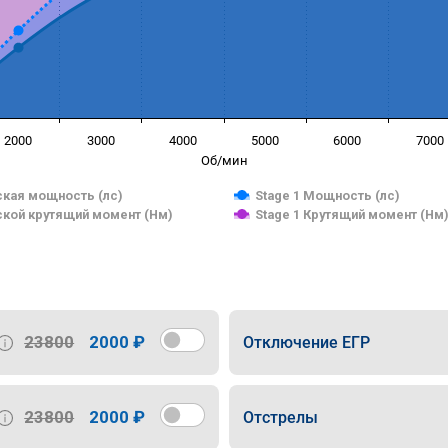
2000
3000
4000
5000
6000
7000
Об/мин
кая мощность (лс)
Stage 1 Мощность (лс)
кой крутящий момент (Нм)
Stage 1 Крутящий момент (Нм
23800
2000 ₽
Отключение ЕГР
23800
2000 ₽
Отстрелы