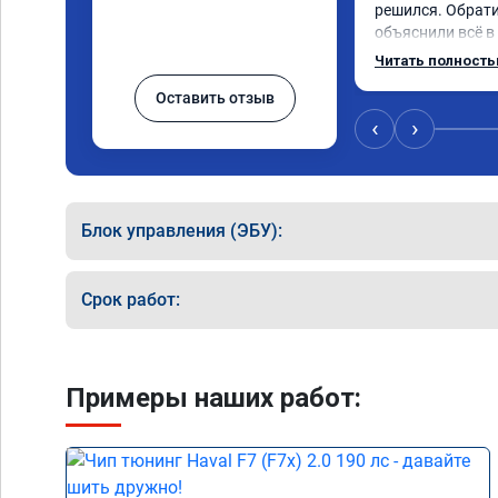
решился. Обрати
объяснили всё в
сумму записали.
Читать полност
время 2.5 часа и
Оставить отзыв
, я доволен ,спа
сертификат ао11
‹
›
рекомендую 👍
Блок управления (ЭБУ):
Срок работ:
Примеры наших работ: