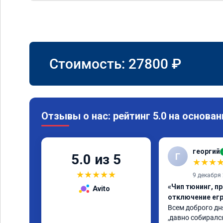
Стоимость:
27800
₽
Отзывы о нас: рейтинг 5.0 на основан
георгий
Г
5.0 из 5
★
★
★
★
★
★
★
★
9 декабря
«Чип тюнинг, пр
Avito
отключение егр
Всем доброго дня
,давно собирался