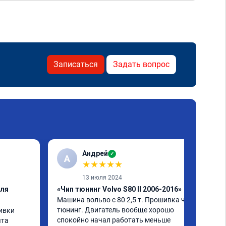
Записаться
Задать вопрос
Андрей
✓
А
★
★
★
★
★
13 июля 2024
еля
«Чип тюнинг Volvo S80 II 2006-2016»
Машина вольво с 80 2,5 т. Прошивка чип 
тюнинг. Двигатель вообще хорошо 
вки 
спокойно начал работать меньше 
та 