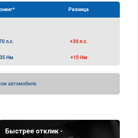
юнинг*
Разница
70 л.с.
+30 л.с.
35 Нм
+15 Нм
мом автомобиле.
Быстрее отклик -