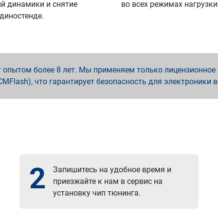
й динамики и снятие
во всех режимах нагрузки
 диностенде.
опытом более 8 лет. Мы применяем только лицензионное о
x, PCMFlash), что гарантирует безопасность для электроники 
2
Запишитесь на удобное время и
приезжайте к нам в сервис на
установку чип тюнинга.