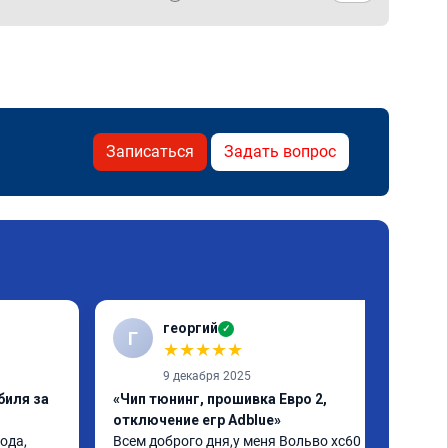
Записаться
Задать вопрос
георгий
✓
Г
★
★
★
★
★
9 декабря 2025
биля за
«Чип тюнинг, прошивка Евро 2,
отключение егр Adblue»
ода, 
Всем доброго дня,у меня Вольво xc60 