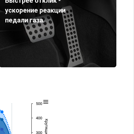
Быстрее отклик -
ускорение реакции
педали газа.
500
400
300