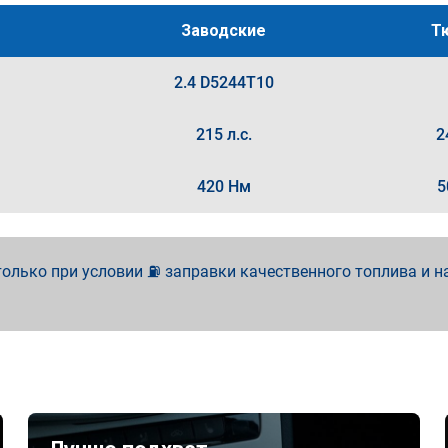
Заводские
Т
2.4 D5244T10
215 л.с.
2
420 Нм
5
олько при условии ⛽ заправки качественного топлива и н