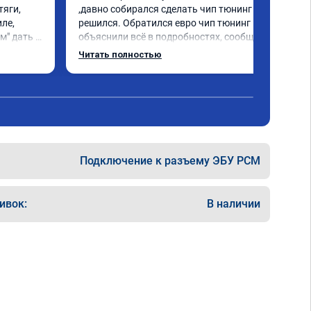
яги, 
,давно собирался сделать чип тюнинг и 
ле, 
решился. Обратился евро чип тюнинг мне 
" дать 
объяснили всё в подробностях, сообщили 
асибо 
сумму записали. Приехал в назначенное 
Читать полностью
время 2.5 часа и готово, разница ощутима 
, я доволен ,спасибо! дали гарантию и 
сертификат ао11462 ,знают своё дело 
рекомендую 👍
Подключение к разъему ЭБУ PCM
ивок:
В наличии