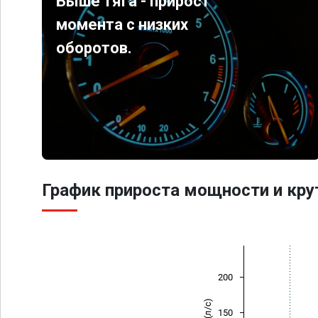
Выше тяга - прирост
момента с низких
оборотов.
График прироста мощности и кр
200
150