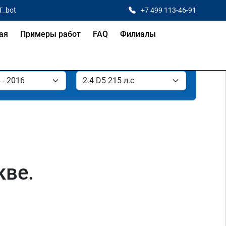
T_bot
+7 499 113-46-91
ая
Примеры работ
FAQ
Филиалы
кве.