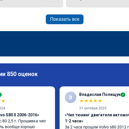
Показать все
ии 850 оценок
Владислав Полищук
✓
✓
В
★
★
★
★
★
★
★
024
31 октября 2025
vo S80 II 2006-2016»
«Чип тюнинг двигателя автомо
80 2,5 т. Прошивка чип 
1-2 часа»
ль вообще хорошо 
За 2 часа прошли Volvo s80 2012 г