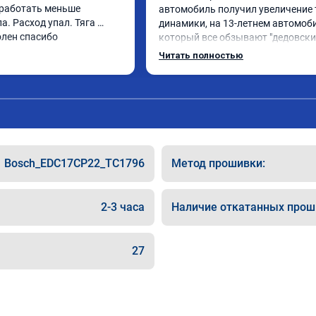
работать меньше 
автомобиль получил увеличение т
а. Расход упал. Тяга 
динамики, на 13-летнем автомоби
олен спасибо
который все обзывают "дедовским
230+ на трассе - дорого стоит) сп
Читать полностью
большое Арману и его коллегам!
Bosch_EDC17CP22_TC1796
Метод прошивки:
2-3 часа
Наличие откатанных прош
27