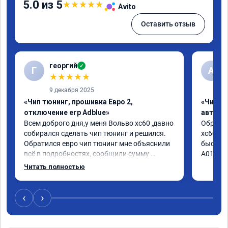
5.0 из 5
★
★
★
★
★
Avito
Оставить отзыв
георгий
✓
Г
А
★
★
★
★
★
9 декабря 2025
«Чип тюнинг, прошивка Евро 2,
«Чип т
отключение егр Adblue»
автомо
Всем доброго дня,у меня Вольво xc60 ,давно 
Обратил
собирался сделать чип тюнинг и решился. 
xc60 2.4
Обратился евро чип тюнинг мне объяснили 
быстро 
всё в подробностях, сообщили сумму 
А010416
записали. Приехал в назначенное время 2.5 
Читать полностью
часа и готово, разница ощутима , я доволен 
,спасибо! дали гарантию и сертификат 
ао11462 ,знают своё дело рекомендую 👍
‹
›