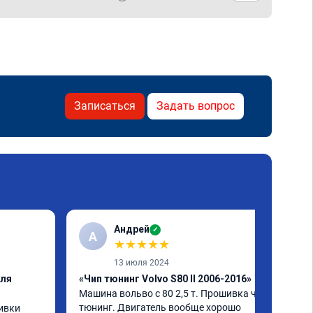
Записаться
Задать вопрос
Андрей
✓
А
★
★
★
★
★
13 июля 2024
еля
«Чип тюнинг Volvo S80 II 2006-2016»
Машина вольво с 80 2,5 т. Прошивка чип 
тюнинг. Двигатель вообще хорошо 
вки 