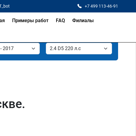
T_bot
+7 499 113-46-91
ая
Примеры работ
FAQ
Филиалы
скве.