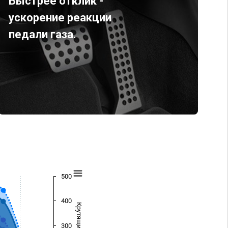
Быстрее отклик -
ускорение реакции
педали газа.
500
400
300