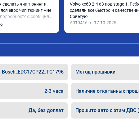
 сделать чип тюнинг и 
Volvo xc60 2.4 d3 под stage 1. Ребя
лся евро чип тюнинг мне 
сделали все быстро и качественно
 подробностях, сообщили 
Советую

 Приехал в назначенное 
А010416 от 17.10.2025
ью
 готово, разница ощутима 
сибо! дали гарантию и 
462 ,знают своё дело 
Bosch_EDC17CP22_TC1796
Метод прошивки:
2-3 часа
Наличие откатанных прош
Да, без доплат
Прошито авто с этим ДВС (