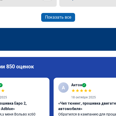
Показать все
ии 850 оценок
Антон
✓
✓
А
★
★
★
★
★
★
★
 2025
18 октября 2025
ошивка Евро 2,
«Чип тюнинг, прошивка двигат
 Adblue»
автомобиля»
,у меня Вольво xc60 
Обратился в кампанию для проши