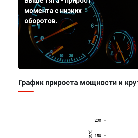
Выше тяга - прирост
момента с низких
оборотов.
График прироста мощности и кр
200
150