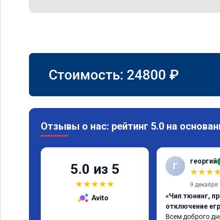
Стоимость:
24800
₽
Отзывы о нас: рейтинг 5.0 на основан
георгий
Г
5.0 из 5
★
★
★
★
★
★
★
★
9 декабря
«Чип тюнинг, пр
Avito
отключение егр
Всем доброго дня