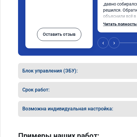
,давно собирался
решился. Обрати
объяснили всё в
сумму записали.
Читать полност
время 2.5 часа и
Оставить отзыв
, я доволен ,спа
сертификат ао11
‹
›
рекомендую 👍
Блок управления (ЭБУ):
Срок работ:
Возможна индивидуальная настройка:
Примеры наших работ: