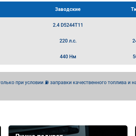
Заводские
Т
2.4 D5244T11
220 л.с.
2
440 Нм
5
олько при условии ⛽ заправки качественного топлива и н