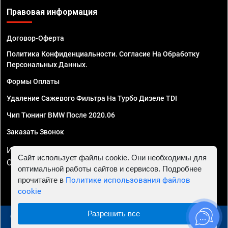
Правовая информация
Договор-Оферта
Политика Конфиденциальности. Согласие На Обработку
Персональных Данных.
Формы Оплаты
Удаление Сажевого Фильтра На Турбо Дизеле TDI
Чип Тюнинг BMW После 2020.06
Заказать Звонок
ИП Смирнов Георгий Павлович. ИНН 781302555843,
Сайт использует файлы cookie. Они необходимы для
ОГРНИП 324470400032610
оптимальной работы сайтов и сервисов. Подробнее
прочитайте в
Политике использования файлов
cookie
Разрешить все
© 2010 - 2026 Чип тюнинг в Москве и МО - Автосервис