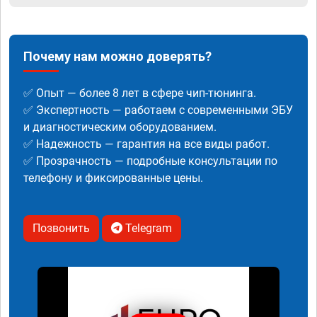
Почему нам можно доверять?
✅ Опыт — более 8 лет в сфере чип-тюнинга.
✅ Экспертность — работаем с современными ЭБУ
и диагностическим оборудованием.
✅ Надежность — гарантия на все виды работ.
✅ Прозрачность — подробные консультации по
телефону и фиксированные цены.
Позвонить
Telegram