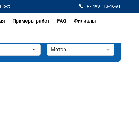
T_bot
+7 499 113-46-91
ая
Примеры работ
FAQ
Филиалы