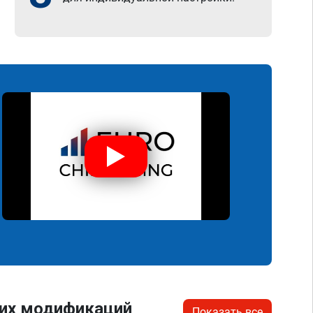
гих модификаций
Показать все