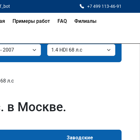
T_bot
+7 499 113-46-91
ая
Примеры работ
FAQ
Филиалы
 68 л.с
. в Москве.
Заводские