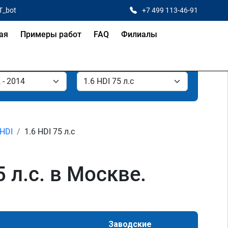
T_bot
+7 499 113-46-91
ая
Примеры работ
FAQ
Филиалы
 HDI
1.6 HDI 75 л.с
5 л.с. в Москве.
Заводские