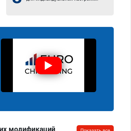
гих модификаций
Показать все