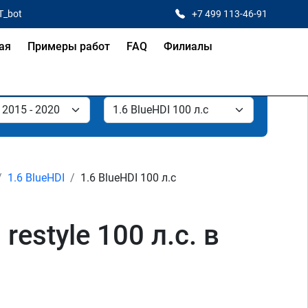
T_bot
+7 499 113-46-91
ая
Примеры работ
FAQ
Филиалы
1.6 BlueHDI
1.6 BlueHDI 100 л.с
estyle 100 л.с. в