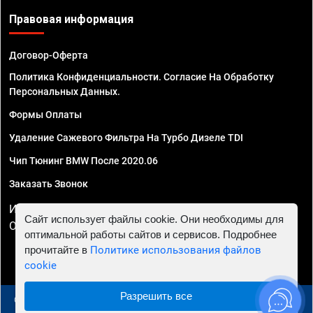
Правовая информация
Договор-Оферта
Политика Конфиденциальности. Согласие На Обработку
Персональных Данных.
Формы Оплаты
Удаление Сажевого Фильтра На Турбо Дизеле TDI
Чип Тюнинг BMW После 2020.06
Заказать Звонок
ИП Смирнов Георгий Павлович. ИНН 781302555843,
Сайт использует файлы cookie. Они необходимы для
ОГРНИП 324470400032610
оптимальной работы сайтов и сервисов. Подробнее
прочитайте в
Политике использования файлов
cookie
Разрешить все
© 2010 - 2026 Чип тюнинг в Москве и МО - Автосервис