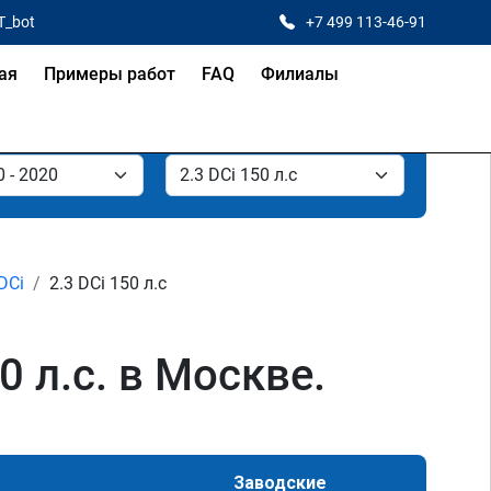
T_bot
+7 499 113-46-91
ая
Примеры работ
FAQ
Филиалы
 DCi
2.3 DCi 150 л.с
0 л.с. в Москве.
Заводские