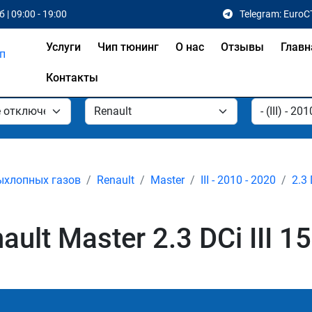
 | 09:00 - 19:00
Telegram: EuroC
Услуги
Чип тюнинг
О нас
Отзывы
Главн
Контакты
ыхлопных газов
Renault
Master
III - 2010 - 2020
2.3
lt Master 2.3 DCi III 15