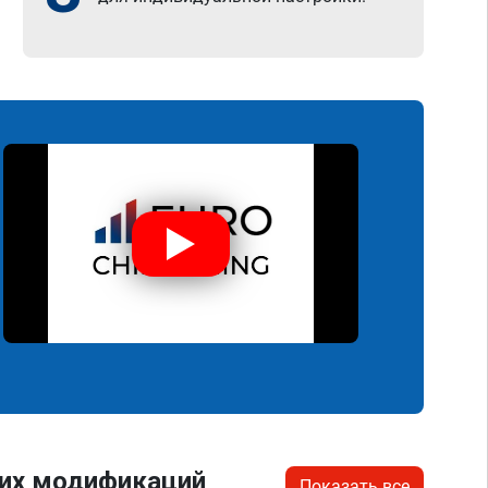
гих модификаций
Показать все