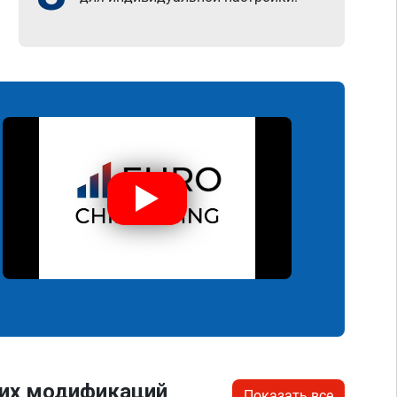
гих модификаций
Показать все