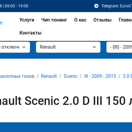
 | 09:00 - 19:00
Telegram: EuroC
Услуги
Чип тюнинг
О нас
Отзывы
Главн
Контакты
ыхлопных газов
Renault
Scenic
III - 2009 - 2015
2.0 
lt Scenic 2.0 D III 150 