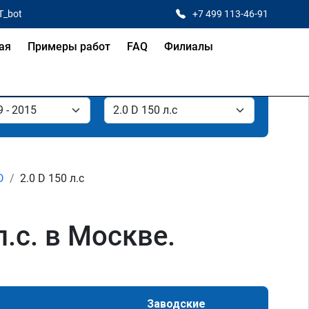
T_bot
+7 499 113-46-91
ая
Примеры работ
FAQ
Филиалы
D
2.0 D 150 л.с
л.с. в Москве.
Заводские