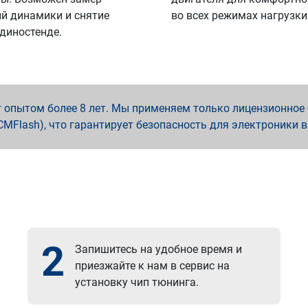
й динамики и снятие
во всех режимах нагрузки
 диностенде.
опытом более 8 лет. Мы применяем только лицензионное о
x, PCMFlash), что гарантирует безопасность для электроники 
2
Запишитесь на удобное время и
приезжайте к нам в сервис на
установку чип тюнинга.