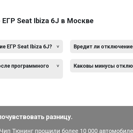
ЕГР Seat Ibiza 6J в Москве
 ЕГР Seat Ibiza 6J?
Вредит ли отключение 
после программного
Каковы минусы отключе
почувствовать разницу.
ип Тюнинг прошили более 10 000 автомобилей