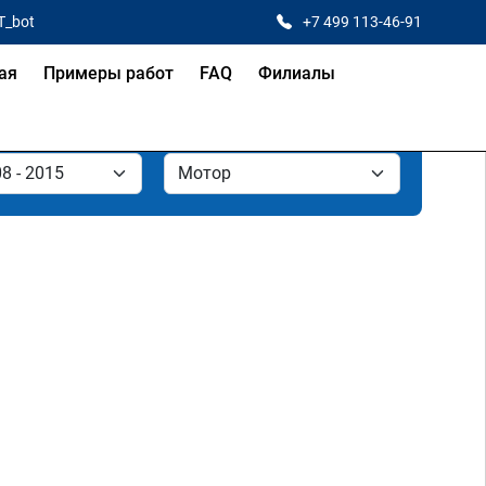
T_bot
+7 499 113-46-91
ая
Примеры работ
FAQ
Филиалы