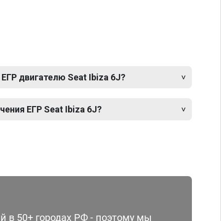
ЕГР двигателю Seat Ibiza 6J?
ния ЕГР Seat Ibiza 6J?
 в 50+ городах РФ - поэтому мы