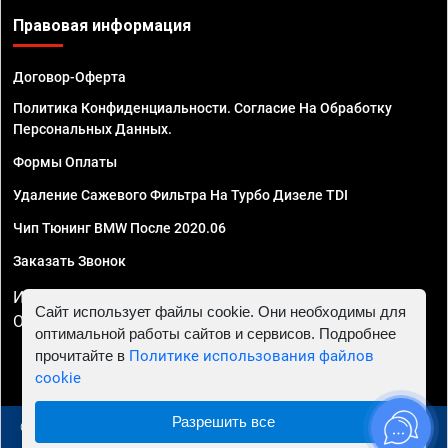
Правовая информация
Договор-Оферта
Политика Конфиденциальности. Согласие На Обработку
Персональных Данных.
Формы Оплаты
Удаление Сажевого Фильтра На Турбо Дизеле TDI
Чип Тюнинг BMW После 2020.06
Заказать Звонок
ИП Смирнов Георгий Павлович. ИНН 781302555843,
Сайт использует файлы cookie. Они необходимы для
ОГРНИП 324470400032610
оптимальной работы сайтов и сервисов. Подробнее
прочитайте в
Политике использования файлов
cookie
Разрешить все
© 2010 - 2026 Чип тюнинг в Москве и МО - Автосервис