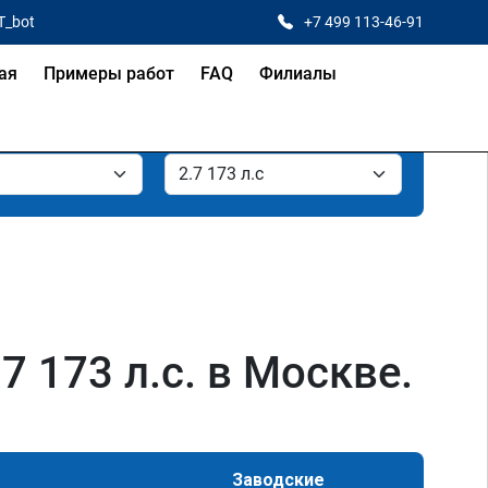
T_bot
+7 499 113-46-91
ая
Примеры работ
FAQ
Филиалы
7 173 л.с. в Москве.
Заводские