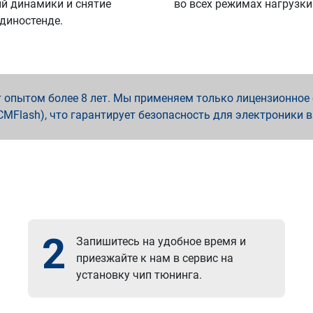
й динамики и снятие
во всех режимах нагрузки
 диностенде.
опытом более 8 лет. Мы применяем только лицензионное о
x, PCMFlash), что гарантирует безопасность для электроники 
2
Запишитесь на удобное время и
приезжайте к нам в сервис на
установку чип тюнинга.