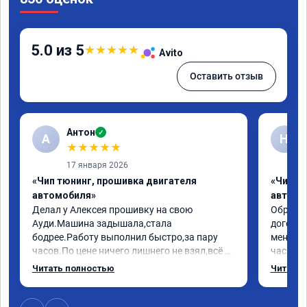
5.0 из 5
★
★
★
★
★
Avito
Оставить отзыв
Антон
✓
А
Н
★
★
★
★
★
17 января 2026
«Чип тюнинг, прошивка двигателя
«Чип т
автомобиля»
автомо
Делал у Алексея прошивку на свою 
Обратилс
Ауди.Машина задышала,стала 
договор
бодрее.Работу выполнил быстро,за пару 
меня вс
часов.По цене ничего лишнего не взял,всё 
час все
как договаривались заранее.После работы 
Арман с
Читать полностью
Читать 
возникали вопросы,всегда консультировал 
летела а
и был на связи.Теперь знаю,куда ехать в 
личку А
случае поломки авто.Однозначно 
может 