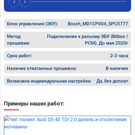
‹
›
рекомендую Алексея как грамотного 
спасибо 
специалиста!
Блок управления (ЭБУ):
Bosch_MD1CP004_SPC5777
Метод
Подключение к разъему ЭБУ (Bitbox /
прошивки:
PCM). До мая 2020г
Срок работ:
2-3 часа
Наличие откатанных прошивок:
В наличии
Возможна индивидуальная настройка:
Да, без доплат
Примеры наших работ: