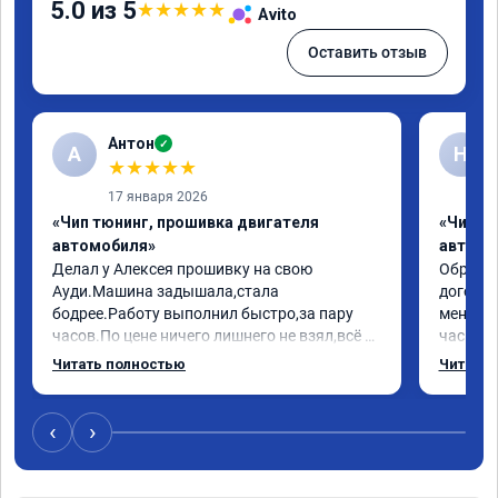
5.0 из 5
★
★
★
★
★
Avito
Оставить отзыв
Антон
✓
А
Н
★
★
★
★
★
17 января 2026
«Чип тюнинг, прошивка двигателя
«Чип т
автомобиля»
автомо
Делал у Алексея прошивку на свою 
Обратилс
Ауди.Машина задышала,стала 
договор
бодрее.Работу выполнил быстро,за пару 
меня вс
часов.По цене ничего лишнего не взял,всё 
час все
как договаривались заранее.После работы 
Арман с
Читать полностью
Читать 
возникали вопросы,всегда консультировал 
летела а
и был на связи.Теперь знаю,куда ехать в 
личку А
случае поломки авто.Однозначно 
может 
‹
›
рекомендую Алексея как грамотного 
спасибо 
специалиста!