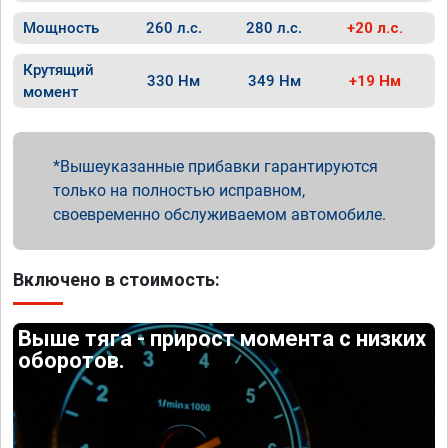
Мощность
260 л.с.
280 л.с.
+20 л.с.
Крутящий
330 Нм
349 Нм
+19 Нм
момент
Вышеуказанные прибавки гарантируются
только на полностью исправном,
своевременно обслуживаемом автомобиле.
Включено в стоимость:
Выше тяга - прирост момента с низких
оборотов.