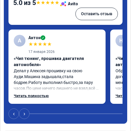
5.0 из 5
★
★
★
★
★
Avito
Оставить отзыв
Антон
✓
А
Н
★
★
★
★
★
17 января 2026
«Чип тюнинг, прошивка двигателя
«Чип т
автомобиля»
автомо
Делал у Алексея прошивку на свою 
Обратилс
Ауди.Машина задышала,стала 
договор
бодрее.Работу выполнил быстро,за пару 
меня вс
часов.По цене ничего лишнего не взял,всё 
час все
как договаривались заранее.После работы 
Арман с
Читать полностью
Читать 
возникали вопросы,всегда консультировал 
летела а
и был на связи.Теперь знаю,куда ехать в 
личку А
случае поломки авто.Однозначно 
может 
‹
›
рекомендую Алексея как грамотного 
спасибо 
специалиста!