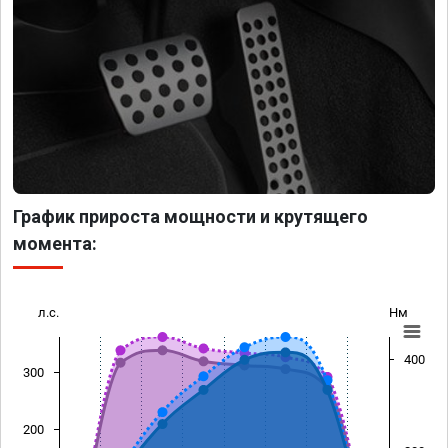
График прироста мощности и крутящего
момента:
л.с.
Нм
400
300
200