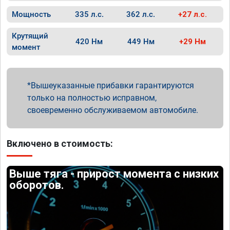
Мощность
335 л.с.
362 л.с.
+27 л.с.
Крутящий
420 Нм
449 Нм
+29 Нм
момент
Вышеуказанные прибавки гарантируются
только на полностью исправном,
своевременно обслуживаемом автомобиле.
Включено в стоимость:
Выше тяга - прирост момента с низких
оборотов.