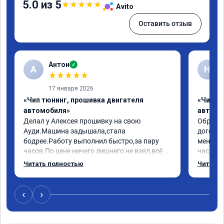
5.0 из 5
★
★
★
★
★
Avito
Оставить отзыв
Антон
✓
А
Н
★
★
★
★
★
17 января 2026
«Чип тюнинг, прошивка двигателя
«Чип т
автомобиля»
автомо
Делал у Алексея прошивку на свою 
Обратилс
Ауди.Машина задышала,стала 
договор
бодрее.Работу выполнил быстро,за пару 
меня вс
часов.По цене ничего лишнего не взял,всё 
час все
как договаривались заранее.После работы 
Арман с
Читать полностью
Читать 
возникали вопросы,всегда консультировал 
летела а
и был на связи.Теперь знаю,куда ехать в 
личку А
случае поломки авто.Однозначно 
может 
‹
›
рекомендую Алексея как грамотного 
спасибо 
специалиста!