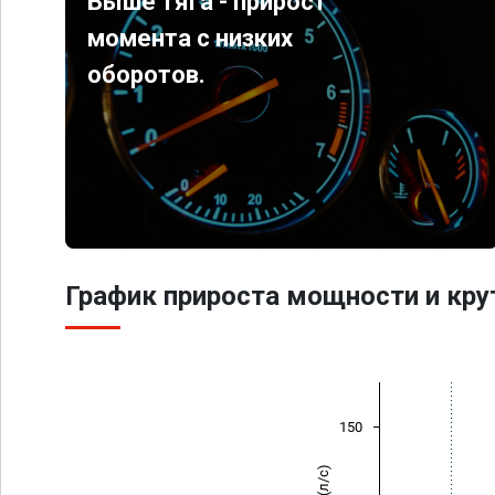
Выше тяга - прирост
момента с низких
оборотов.
График прироста мощности и кр
150