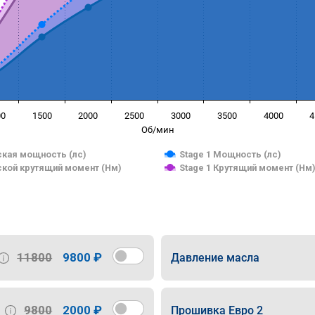
00
1500
2000
2500
3000
3500
4000
4
Об/мин
кая мощность (лс)
Stage 1 Мощность (лс)
кой крутящий момент (Нм)
Stage 1 Крутящий момент (Нм
11800
9800 ₽
Давление масла
9800
2000 ₽
Прошивка Евро 2