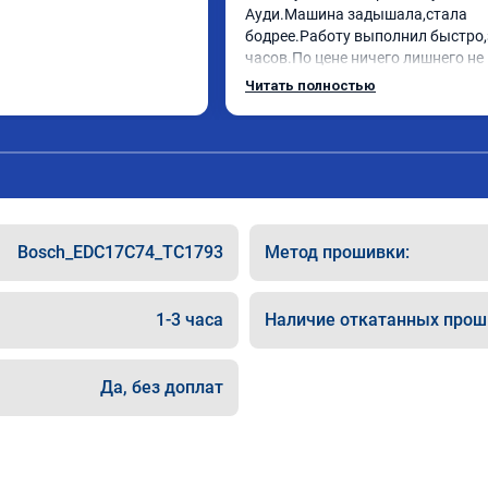
Ауди.Машина задышала,стала 
бодрее.Работу выполнил быстро,з
часов.По цене ничего лишнего не 
как договаривались заранее.Посл
Читать полностью
работы возникали вопросы,всегд
консультировал и был на связи.Т
знаю,куда ехать в случае поломки
авто.Однозначно рекомендую Але
как грамотного специалиста!
Bosch_EDC17C74_TC1793
Метод прошивки:
1-3 часа
Наличие откатанных прош
Да, без доплат