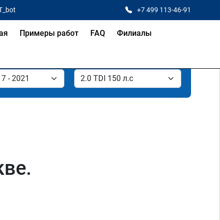
T_bot
+7 499 113-46-91
ая
Примеры работ
FAQ
Филиалы
кве.