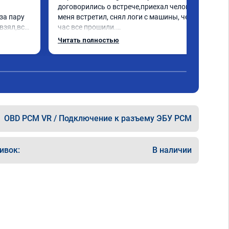
договорились о встрече,приехал человек 
а пару 
меня встретил, снял логи с машины, через 
взял,всё 
час все прошили.

е 
Арман спасибо тебе огромное, машинка по 
Читать полностью
а 
летела а не поехала! Как писал ранее в 
еперь 
личку Арману смерть с косой догнать не 
 
может 🤣машина едет не в себя, еще раз 
ксея 
спасибо вам!!!!!!!
OBD PCM VR / Подключение к разъему ЭБУ PCM
ивок:
В наличии