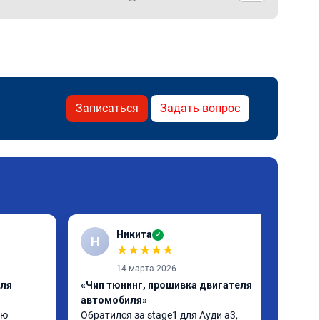
Записаться
Задать вопрос
Никита
✓
Н
★
★
★
★
★
14 марта 2026
еля
«Чип тюнинг, прошивка двигателя
автомобиля»
ю 
Обратился за stage1 для Ауди а3, 