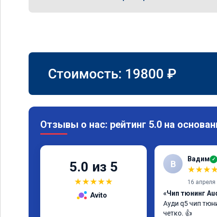
Стоимость:
19800
₽
Отзывы о нас: рейтинг 5.0 на основан
Вадим
✓
В
5.0 из 5
★
★
★
★
★
★
★
★
16 апреля
«Чип тюнинг Aud
Avito
Ауди q5 чип тюни
четко. 👍