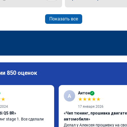
Показать все
ии 850 оценок
Антон
✓
А
★
★
★
★
★
★
★
 2024
17 января 2026
i Q5 8R»
«Чип тюнинг, прошивка двигат
нг stage 1. Все сделали 
автомобиля»
Делал у Алексея прошивку на сво