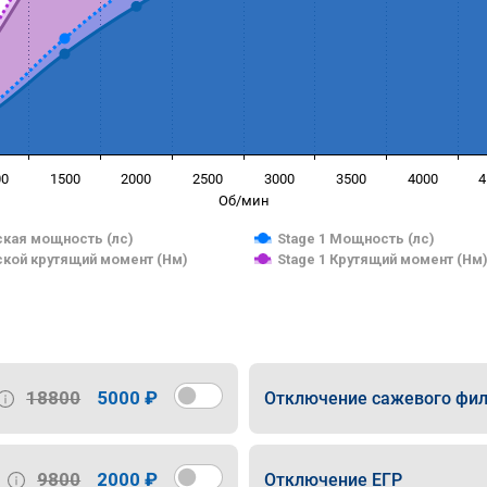
00
1500
2000
2500
3000
3500
4000
4
Об/мин
кая мощность (лс)
Stage 1 Мощность (лс)
кой крутящий момент (Нм)
Stage 1 Крутящий момент (Нм
18800
5000 ₽
Отключение сажевого фил
9800
2000 ₽
Отключение ЕГР