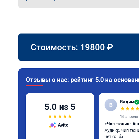
Стоимость:
19800
₽
Отзывы о нас: рейтинг 5.0 на основан
Вадим
✓
В
5.0 из 5
★
★
★
★
★
★
★
★
16 апреля
«Чип тюнинг Aud
Avito
Ауди q5 чип тюни
четко. 👍