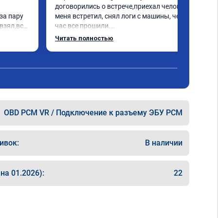
договорились о встрече,приехал человек 
а пару 
меня встретил, снял логи с машины, через 
взял,всё 
час все прошили.

е 
Арман спасибо тебе огромное, машинка по 
Читать полностью
а 
летела а не поехала! Как писал ранее в 
еперь 
личку Арману смерть с косой догнать не 
 
может 🤣машина едет не в себя, еще раз 
ксея 
спасибо вам!!!!!!!
OBD PCM VR / Подключение к разъему ЭБУ PCM
ивок:
В наличии
на 01.2026):
22