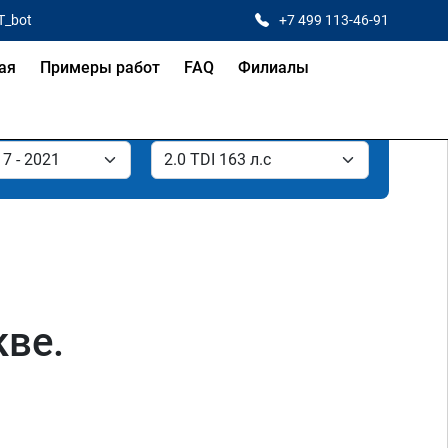
T_bot
+7 499 113-46-91
ая
Примеры работ
FAQ
Филиалы
кве.