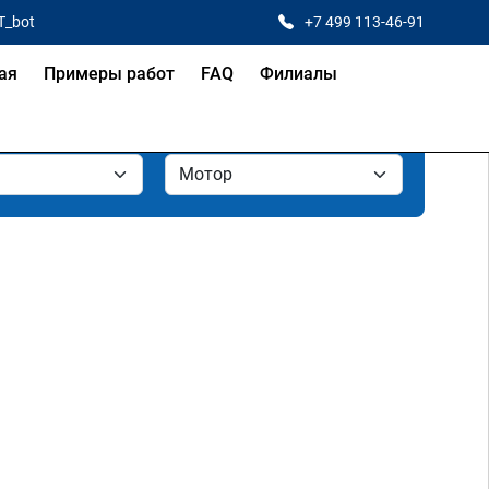
T_bot
+7 499 113-46-91
ая
Примеры работ
FAQ
Филиалы