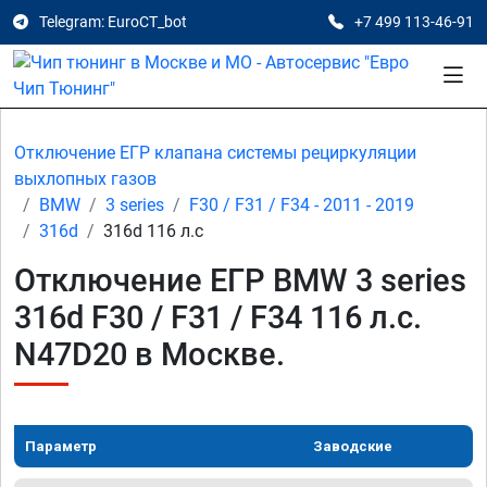
Telegram: EuroCT_bot
+7 499 113-46-91
Отключение ЕГР клапана системы рециркуляции
выхлопных газов
BMW
3 series
F30 / F31 / F34 - 2011 - 2019
316d
316d 116 л.с
Отключение ЕГР BMW 3 series
316d F30 / F31 / F34 116 л.с.
N47D20 в Москве.
Параметр
Заводские