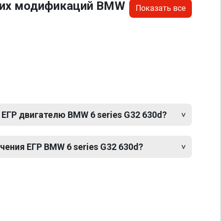
угих модификаций BMW
Показать все
ЕГР двигателю BMW 6 series G32 630d?
ения ЕГР BMW 6 series G32 630d?