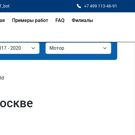
T_bot
+7 499 113-46-91
ая
Примеры работ
FAQ
Филиалы
0d
Москве