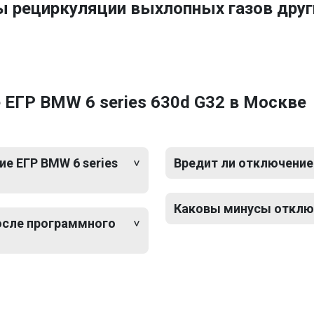
ы рециркуляции выхлопных газов др
ЕГР BMW 6 series 630d G32 в Москве
е ЕГР BMW 6 series
Вредит ли отключение 
Каковы минусы отключ
после программного