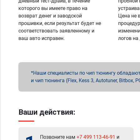
дневный тест-драйв, в течение
пробной 
которого вы имеете право на
устраива
возврат денег и заводской
Цена не 
прошивки, если результат будет не
процедур
соответствовать заявленному и
изменени
ваш авто исправен.
логов на
Наши специалисты по чип тюнингу обладают 
и чип тюнинга (Flex, Kess 3, Autotuner, Bitbo
Ваши действия:
Позвоните нам
+7 499 113-46-91
и