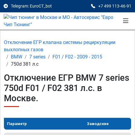
Telegram: EuroCT_bot
+7 499 113-46-91
Отключение ЕГР клапана системы рециркуляции
выхлопных газов
BMW
7 series
F01 / F02 - 2009 - 2015
750d 381 л.с
Отключение ЕГР BMW 7 series
750d F01 / F02 381 л.с. в
Москве.
Параметр
Заводские