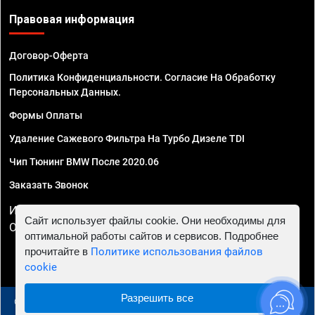
Правовая информация
Договор-Оферта
Политика Конфиденциальности. Согласие На Обработку
Персональных Данных.
Формы Оплаты
Удаление Сажевого Фильтра На Турбо Дизеле TDI
Чип Тюнинг BMW После 2020.06
Заказать Звонок
ИП Смирнов Георгий Павлович. ИНН 781302555843,
Сайт использует файлы cookie. Они необходимы для
ОГРНИП 324470400032610
оптимальной работы сайтов и сервисов. Подробнее
прочитайте в
Политике использования файлов
cookie
Разрешить все
© 2010 - 2026 Чип тюнинг в Москве и МО - Автосервис