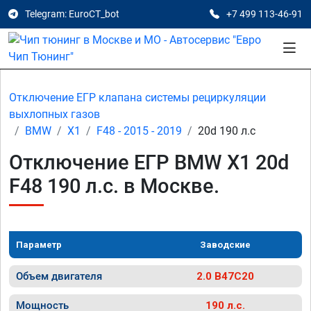
Telegram: EuroCT_bot
+7 499 113-46-91
Отключение ЕГР клапана системы рециркуляции
выхлопных газов
BMW
X1
F48 - 2015 - 2019
20d 190 л.с
Отключение ЕГР BMW X1 20d
F48 190 л.с. в Москве.
Параметр
Заводские
Объем двигателя
2.0 B47C20
Мощность
190 л.с.