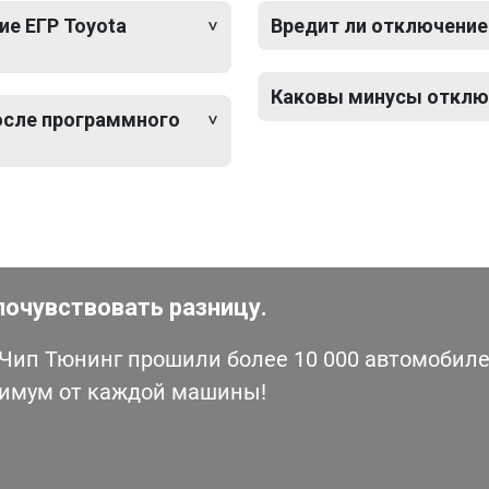
е ЕГР Toyota
Вредит ли отключение 
Каковы минусы отключ
после программного
почувствовать разницу.
ип Тюнинг прошили более 10 000 автомобилей
симум от каждой машины!