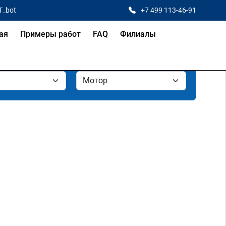
T_bot
+7 499 113-46-91
ая
Примеры работ
FAQ
Филиалы