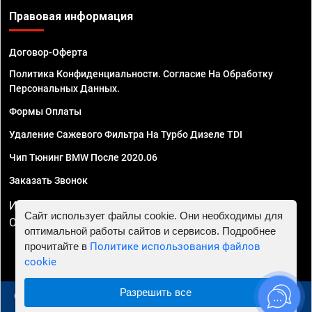
Правовая информация
Договор-Оферта
Политика Конфиденциальности. Согласие На Обработку
Персональных Данных.
Формы Оплаты
Удаление Сажевого Фильтра На Турбо Дизеле TDI
Чип Тюнинг BMW После 2020.06
Заказать Звонок
ИП Смирнов Георгий Павлович. ИНН 781302555843,
Сайт использует файлы cookie. Они необходимы для
ОГРНИП 324470400032610
оптимальной работы сайтов и сервисов. Подробнее
прочитайте в
Политике использования файлов
cookie
Разрешить все
© 2010 - 2026 Чип тюнинг в Москве и МО - Автосервис