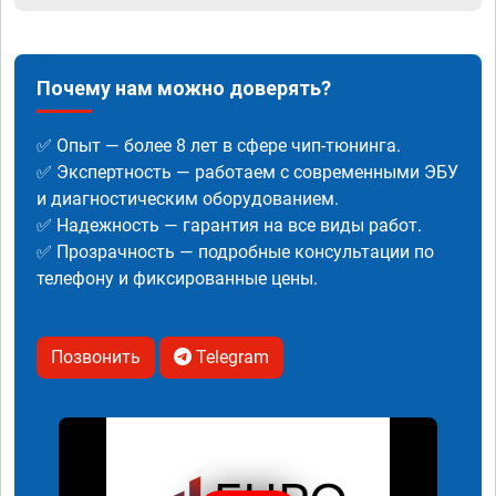
Почему нам можно доверять?
✅ Опыт — более 8 лет в сфере чип-тюнинга.
✅ Экспертность — работаем с современными ЭБУ
и диагностическим оборудованием.
✅ Надежность — гарантия на все виды работ.
✅ Прозрачность — подробные консультации по
телефону и фиксированные цены.
Позвонить
Telegram