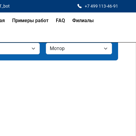
T_bot
+7 499 113-46-91
ая
Примеры работ
FAQ
Филиалы