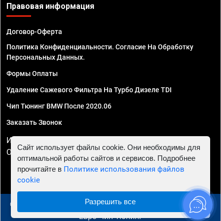
Правовая информация
Договор-Оферта
Политика Конфиденциальности. Согласие На Обработку
Персональных Данных.
Формы Оплаты
Удаление Сажевого Фильтра На Турбо Дизеле TDI
Чип Тюнинг BMW После 2020.06
Заказать Звонок
ИП Смирнов Георгий Павлович. ИНН 781302555843,
Сайт использует файлы cookie. Они необходимы для
ОГРНИП 324470400032610
оптимальной работы сайтов и сервисов. Подробнее
прочитайте в
Политике использования файлов
cookie
Разрешить все
© 2010 - 2026 Чип тюнинг в Москве и МО - Автосервис
"Евро Чип Тюнинг"