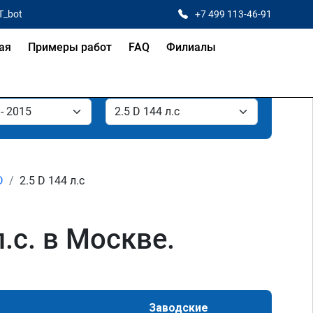
T_bot
+7 499 113-46-91
ая
Примеры работ
FAQ
Филиалы
D
2.5 D 144 л.с
л.с. в Москве.
Заводские