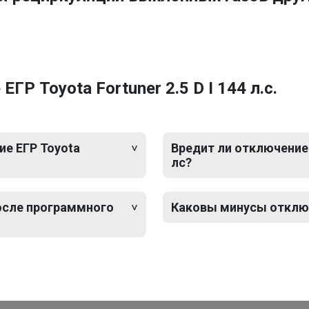
Р Toyota Fortuner 2.5 D I 144 л.с.
е ЕГР Toyota
Вредит ли отключение Е
лс?
после программного
Каковы минусы отключен