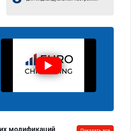
гих модификаций
Показать все