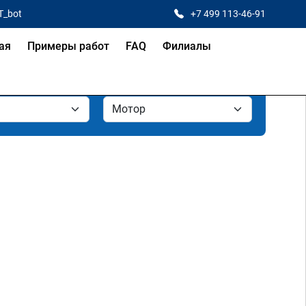
T_bot
+7 499 113-46-91
ая
Примеры работ
FAQ
Филиалы