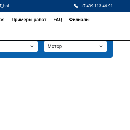
T_bot
+7 499 113-46-91
ая
Примеры работ
FAQ
Филиалы