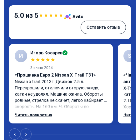
5.0 из 5
★
★
★
★
★
Avito
Оставить отзыв
Игорь Косарев
✓
И
S
★
★
★
★
★
3 июня 2024
«Прошивка Евро 2 Nissan X-Trail T31»
«Чип т
Nissan x trаil, 2013г. Движок 2.5 л. 
автомо
Перепрошили, отключили вторую лямду, 
X-Trail 
катки не удолял. Машина ожила. Обороты 
катализ
ровные, стрелка не скачет, легко набирает 
2. Цена
скорость. На 160 км. Ч. Обороты до 
Хороший
3000.расход тот-же без изменения 12л. 
Благода
Читать полностью
Читать 
Услугой доволен. Рекомендую.
самовну
лучше и 
3 тыс и 
‹
›