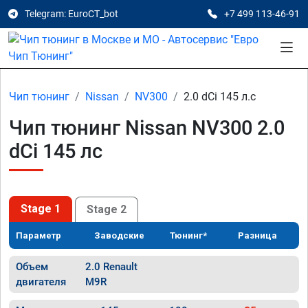
Telegram: EuroCT_bot
+7 499 113-46-91
Чип тюнинг
Nissan
NV300
2.0 dCi 145 л.с
Чип тюнинг Nissan NV300 2.0
dCi 145 лс
Stage 1
Stage 2
Параметр
Заводские
Тюнинг*
Разница
Объем
2.0 Renault
двигателя
M9R