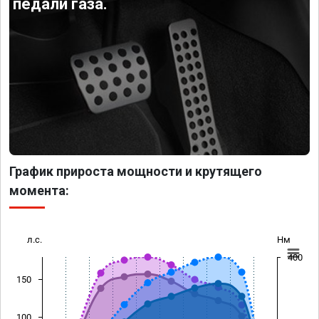
педали газа.
График прироста мощности и крутящего
момента:
л.с.
Нм
400
150
100