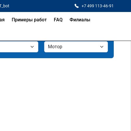
T_bot
+7 499 113-46-91
ая
Примеры работ
FAQ
Филиалы