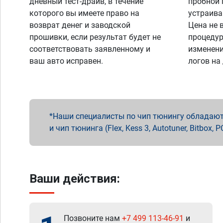
дневный тест-драйв, в течение
пробной 
которого вы имеете право на
устраива
возврат денег и заводской
Цена не 
прошивки, если результат будет не
процедур
соответствовать заявленному и
изменени
ваш авто исправен.
логов на
Наши специалисты по чип тюнингу обладают 
и чип тюнинга (Flex, Kess 3, Autotuner, Bitbo
Ваши действия:
Позвоните нам
+7 499 113-46-91
и