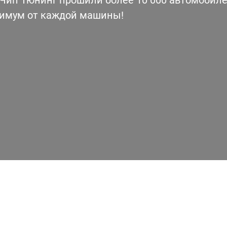
ип Тюнинг прошили более 10 000 автомобилей
симум от каждой машины!