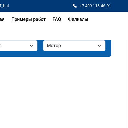
T_bot
+7 499 113-46-91
ая
Примеры работ
FAQ
Филиалы