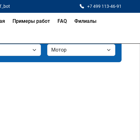
T_bot
+7 499 113-46-91
ая
Примеры работ
FAQ
Филиалы