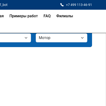
T_bot
+7 499 113-46-91
ая
Примеры работ
FAQ
Филиалы