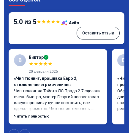
5.0 из 5
★
★
★
★
★
Avito
Оставить отзыв
Виктор
✓
В
Е
★
★
★
★
★
20 февраля 2025
«Чип тюнинг, прошивка Евро 2,
«Чип т
отключение егр мочевины»
прошив
Чип тюнинг на Тойота ЛС Прадо 2.7 сделали 
Обратил
очень быстро, мастер Георгий посоветовал 
двигател
какую прошивку лучше поставить, все 
назначе
сделал грамотно. Чип тюнингом очень 
рекомен
доволен, машина ожила немного, отзыв на 
Читать полностью
педаль газа стал значительно лучше. Такое 
ощущение, что коробка даже стала 
работать лучше, пропали провалы. Расход 