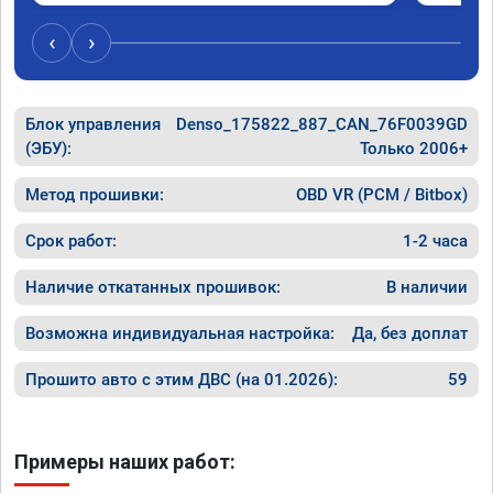
но реальность превзошла ожидания.

Самое заметное - машина стала лучше 
‹
›
отзываться на педаль газа и тянуть с низов.

Пропали легкие удары в коробе при резком 
ускорении или при переключении передач. 
Блок управления
Двигатель стал более эластичный.

Denso_175822_887_CAN_76F0039GD
Жалею что не прошил сразу при покупке)

(ЭБУ):
Только 2006+
Рекомендую!
Метод прошивки:
OBD VR (PCM / Bitbox)
Срок работ:
1-2 часа
Наличие откатанных прошивок:
В наличии
Возможна индивидуальная настройка:
Да, без доплат
Прошито авто с этим ДВС (на 01.2026):
59
Примеры наших работ: