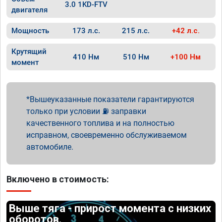
3.0 1KD-FTV
двигателя
Мощность
173 л.с.
215 л.с.
+42 л.с.
Крутящий
410 Нм
510 Нм
+100 Нм
момент
Вышеуказанные показатели гарантируются
только при условии ⛽ заправки
качественного топлива и на полностью
исправном, своевременно обслуживаемом
автомобиле.
Включено в стоимость:
Выше тяга - прирост момента с низких
оборотов.