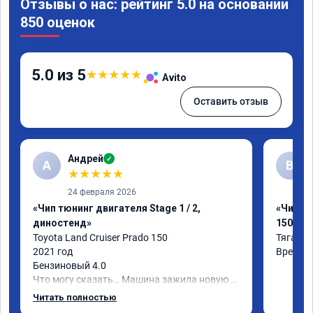
Отзывы о нас: рейтинг 5.0 на основании
850 оценок
5.0 из 5
★
★
★
★
★
Avito
Оставить отзыв
Андрей
✓
А
В
★
★
★
★
★
24 февраля 2026
«Чип тюнинг двигателя Stage 1 / 2,
«Чип тю
диностенд»
150»
Toyota Land Cruiser Prado 150

Тяга ст
2021 год

Время 
Бензиновый 4.0

Что могу сказать… Машина зажила новую 
жизнь)

Читать полностью
Я, конечно, ожидал что что-то поменяется, 