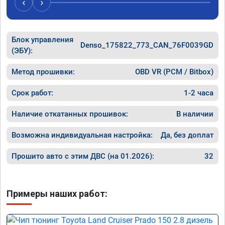
‹
›
11сек. С
Мотор с
Советую
что не с
Блок управления
Denso_175822_773_CAN_76F0039GD
скорост
(ЭБУ):
Метод прошивки:
OBD VR (PCM / Bitbox)
Срок работ:
1-2 часа
Наличие откатанных прошивок:
В наличии
Возможна индивидуальная настройка:
Да, без доплат
Прошито авто с этим ДВС (на 01.2026):
32
Примеры наших работ: