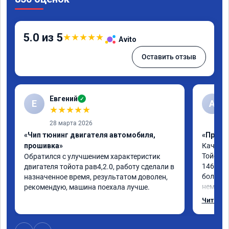
5.0 из 5
★
★
★
★
★
Avito
Оставить отзыв
Евгений
✓
Е
А
★
★
★
★
★
28 марта 2026
«Чип тюнинг двигателя автомобиля,
«Прошив
прошивка»
Качеств
Тойоты 
Обратился с улучшением характеристик 
146л.с.
двигателя тойота рав4,2.0, работу сделали в 
более о
назначенное время, результатом доволен, 
немного
рекомендую, машина поехала лучше.
процедур
Читать 
хватало
обгоне 
быстрог