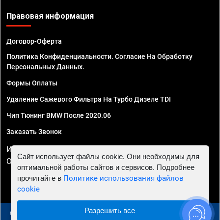
Правовая информация
Договор-Оферта
Политика Конфиденциальности. Согласие На Обработку
Персональных Данных.
Формы Оплаты
Удаление Сажевого Фильтра На Турбо Дизеле TDI
Чип Тюнинг BMW После 2020.06
Заказать Звонок
ИП Смирнов Георгий Павлович. ИНН 781302555843,
Сайт использует файлы cookie. Они необходимы для
ОГРНИП 324470400032610
оптимальной работы сайтов и сервисов. Подробнее
прочитайте в
Политике использования файлов
cookie
Разрешить все
© 2010 - 2026 Чип тюнинг в Москве и МО - Автосервис