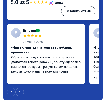
5.0 из 5
★
★
★
★
★
Avito
Оставить отзыв
Евгений
✓
Е
А
★
★
★
★
★
28 марта 2026
«Чип тюнинг двигателя автомобиля,
«Прошив
прошивка»
Качеств
Тойоты 
Обратился с улучшением характеристик 
146л.с.
двигателя тойота рав4,2.0, работу сделали в 
более о
назначенное время, результатом доволен, 
немного
рекомендую, машина поехала лучше.
процедур
Читать 
хватало
обгоне 
быстрог
‹
›
11сек. С
Мотор с
Советую