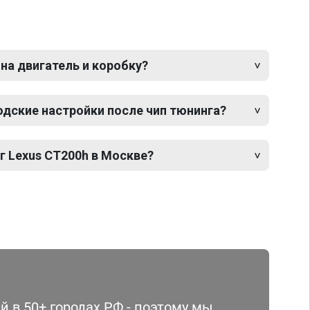
 на двигатель и коробку?
одские настройки после чип тюнинга?
г Lexus CT200h в Москве?
 в 50+ городах РФ - поэтому мы