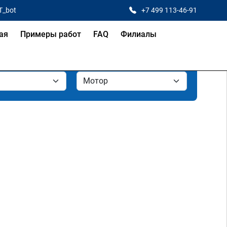
T_bot
+7 499 113-46-91
ая
Примеры работ
FAQ
Филиалы